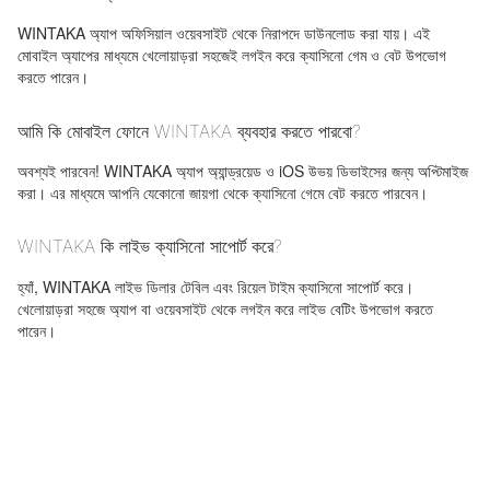
WINTAKA অ্যাপ অফিসিয়াল ওয়েবসাইট থেকে নিরাপদে ডাউনলোড করা যায়। এই
মোবাইল অ্যাপের মাধ্যমে খেলোয়াড়রা সহজেই লগইন করে ক্যাসিনো গেম ও বেট উপভোগ
করতে পারেন।
আমি কি মোবাইল ফোনে WINTAKA ব্যবহার করতে পারবো?
অবশ্যই পারবেন! WINTAKA অ্যাপ অ্যান্ড্রয়েড ও iOS উভয় ডিভাইসের জন্য অপ্টিমাইজ
করা। এর মাধ্যমে আপনি যেকোনো জায়গা থেকে ক্যাসিনো গেমে বেট করতে পারবেন।
WINTAKA কি লাইভ ক্যাসিনো সাপোর্ট করে?
হ্যাঁ, WINTAKA লাইভ ডিলার টেবিল এবং রিয়েল টাইম ক্যাসিনো সাপোর্ট করে।
খেলোয়াড়রা সহজে অ্যাপ বা ওয়েবসাইট থেকে লগইন করে লাইভ বেটিং উপভোগ করতে
পারেন।