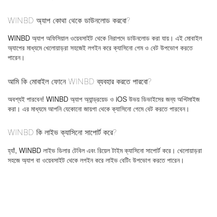
WINBD অ্যাপ কোথা থেকে ডাউনলোড করবো?
WINBD অ্যাপ অফিসিয়াল ওয়েবসাইট থেকে নিরাপদে ডাউনলোড করা যায়। এই মোবাইল
অ্যাপের মাধ্যমে খেলোয়াড়রা সহজেই লগইন করে ক্যাসিনো গেম ও বেট উপভোগ করতে
পারেন।
আমি কি মোবাইল ফোনে WINBD ব্যবহার করতে পারবো?
অবশ্যই পারবেন! WINBD অ্যাপ অ্যান্ড্রয়েড ও iOS উভয় ডিভাইসের জন্য অপ্টিমাইজ
করা। এর মাধ্যমে আপনি যেকোনো জায়গা থেকে ক্যাসিনো গেমে বেট করতে পারবেন।
WINBD কি লাইভ ক্যাসিনো সাপোর্ট করে?
হ্যাঁ, WINBD লাইভ ডিলার টেবিল এবং রিয়েল টাইম ক্যাসিনো সাপোর্ট করে। খেলোয়াড়রা
সহজে অ্যাপ বা ওয়েবসাইট থেকে লগইন করে লাইভ বেটিং উপভোগ করতে পারেন।