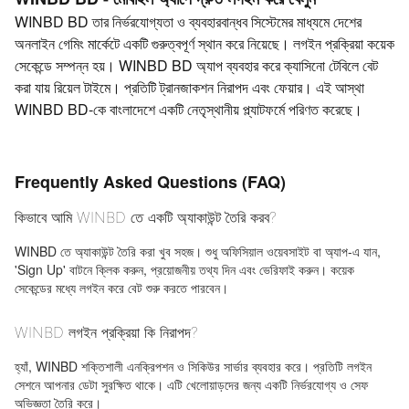
WINBD BD তার নির্ভরযোগ্যতা ও ব্যবহারবান্ধব সিস্টেমের মাধ্যমে দেশের
অনলাইন গেমিং মার্কেটে একটি গুরুত্বপূর্ণ স্থান করে নিয়েছে। লগইন প্রক্রিয়া কয়েক
সেকেন্ডে সম্পন্ন হয়। WINBD BD অ্যাপ ব্যবহার করে ক্যাসিনো টেবিলে বেট
করা যায় রিয়েল টাইমে। প্রতিটি ট্রানজাকশন নিরাপদ এবং ফেয়ার। এই আস্থা
WINBD BD-কে বাংলাদেশে একটি নেতৃস্থানীয় প্ল্যাটফর্মে পরিণত করেছে।
Frequently Asked Questions (FAQ)
কিভাবে আমি WINBD তে একটি অ্যাকাউন্ট তৈরি করব?
WINBD তে অ্যাকাউন্ট তৈরি করা খুব সহজ। শুধু অফিসিয়াল ওয়েবসাইট বা অ্যাপ-এ যান,
'Sign Up' বাটনে ক্লিক করুন, প্রয়োজনীয় তথ্য দিন এবং ভেরিফাই করুন। কয়েক
সেকেন্ডের মধ্যে লগইন করে বেট শুরু করতে পারবেন।
WINBD লগইন প্রক্রিয়া কি নিরাপদ?
হ্যাঁ, WINBD শক্তিশালী এনক্রিপশন ও সিকিউর সার্ভার ব্যবহার করে। প্রতিটি লগইন
সেশনে আপনার ডেটা সুরক্ষিত থাকে। এটি খেলোয়াড়দের জন্য একটি নির্ভরযোগ্য ও সেফ
অভিজ্ঞতা তৈরি করে।