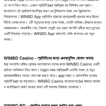
তে অংশ নিতে পারে। এখানে প্রতিটি bet প্রক্রিয়া হয় সিকিউর এবং দ্রুত।
বাংলাদেশে এই প্ল্যাটফর্ম জনপ্রিয় কারণ এর ইন্টারফেস সহজ এবং ট্রান্সাকশন
নির্ভরযোগ্য। WINBD App প্রতিদিন হাজারো ব্যবহারকারী ব্যবহার করে রিয়েল
টাইমে খেলার জন্য। এটি নতুনদের জন্য যেমন সহজ, তেমনি অভিজ্ঞ বেটরদের জন্যও
আরামদায়ক। আকর্ষণীয় গেম, নিরাপদ পেমেন্ট এবং দ্রুত সাপোর্ট এটিকে করে তুলেছে
একটি বিশ্বস্ত গন্তব্য। WINBD App আসলেই গেমিং জগতের এক নতুন
সংজ্ঞা।
WINBD Casino - প্রতিদিনের জন্য এক্সক্লুসিভ বোনাস অফার
যারা অনলাইন বাজির রোমাঞ্চ ভালোবাসেন তাদের জন্য WINBD Casino একটি
দুর্দান্ত অভিজ্ঞতা নিয়ে আসে। login করার প্রক্রিয়াটি এতটাই সহজ যে নতুন
ব্যবহারকারীরাও সহজে খেলা শুরু করতে পারে। app দ্রুত ও রেসপনসিভ হওয়ায়
প্রতিটি bet হয় মসৃণভাবে। WINBD Casino বাংলাদেশের bd বাজারে আস্থা
ও জনপ্রিয়তা অর্জন করেছে কারণ এটি সবসময় ইউজার ফোকাসড।
WINBD BD - মোবাইল অ্যাপে দ্রুত লগইন করে খেলুন