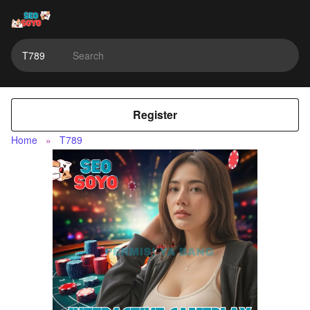
T789
Register
Home
T789