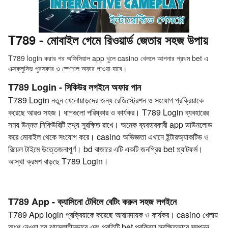
T789 - মোবাইল গেমে রিওয়ার্ড জেতার সহজ উপায়
T789 login করার পর অফিসিয়াল app খুলে casino খেললে আপনার প্রথম bet এ
এক্সক্লুসিভ পুরস্কার ও স্পেশাল অফার পাওয়া যাবে।
T789 Login - সিকিউর লগইনে অফার পান
T789 Login নতুন খেলোয়াড়দের জন্য রেজিস্ট্রেশন ও সংযোগ প্রক্রিয়াকে
করেছে আরও সহজ। ধাপগুলো পরিষ্কার ও কার্যকর। T789 Login ব্যবহারের
সময় উন্নত সিকিউরিটি তথ্য সুরক্ষিত রাখে। অনেক ব্যবহারকারী app ডাউনলোড
করে মোবাইল থেকে সংযোগ করে। casino অভিজ্ঞতা এখানে ইন্টারঅ্যাকটিভ ও
রিয়েল টাইমে উত্তেজনাপূর্ণ। bd বাজারে এটি একটি জনপ্রিয় bet প্ল্যাটফর্ম।
আস্থা ক্রমশ বাড়ছে T789 Login।
T789 App - ক্যাসিনো টেবিলে বেটিং করুন সহজ লগইনে
T789 App login প্রক্রিয়াকে করেছে আরামদায়ক ও কার্যকর। casino খেলায়
অংশ নেওয়া হয় ঝামেলাহীনভাবে এবং প্রতিটি bet প্রক্রিয়া সুরক্ষিতভাবে সম্পন্ন