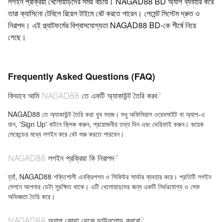
লগইন প্রক্রিয়া খেলোয়াড়দের সময় বাঁচায়। NAGAD88 BD অ্যাপ ব্যবহার করে
তারা ক্যাসিনো টেবিলে রিয়েল টাইমে বেট করতে পারেন। পেমেন্ট সিস্টেম দ্রুত ও
নিরাপদ। এই প্ল্যাটফর্মের বিশ্বাসযোগ্যতা NAGAD88 BD-কে শীর্ষে নিয়ে
গেছে।
Frequently Asked Questions (FAQ)
কিভাবে আমি NAGAD88 তে একটি অ্যাকাউন্ট তৈরি করব?
NAGAD88 তে অ্যাকাউন্ট তৈরি করা খুব সহজ। শুধু অফিসিয়াল ওয়েবসাইট বা অ্যাপ-এ
যান, 'Sign Up' বাটনে ক্লিক করুন, প্রয়োজনীয় তথ্য দিন এবং ভেরিফাই করুন। কয়েক
সেকেন্ডের মধ্যে লগইন করে বেট শুরু করতে পারবেন।
NAGAD88 লগইন প্রক্রিয়া কি নিরাপদ?
হ্যাঁ, NAGAD88 শক্তিশালী এনক্রিপশন ও সিকিউর সার্ভার ব্যবহার করে। প্রতিটি লগইন
সেশনে আপনার ডেটা সুরক্ষিত থাকে। এটি খেলোয়াড়দের জন্য একটি নির্ভরযোগ্য ও সেফ
অভিজ্ঞতা তৈরি করে।
NAGAD88 অ্যাপ কোথা থেকে ডাউনলোড করবো?