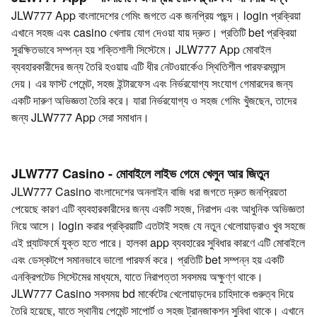
JLW777 App বাংলাদেশের গেমিং জগতে এক জনপ্রিয় পছন্দ। login প্রক্রিয়া
এখানে সহজ এবং casino খেলায় যোগ দেওয়া যায় দ্রুত। প্রতিটি bet প্রক্রিয়া
সুরক্ষিতভাবে সম্পন্ন হয় শক্তিশালী সিস্টেমে। JLW777 App মোবাইল
ব্যবহারকারীদের জন্য তৈরি হওয়ায় এটি ধীর নেটওয়ার্কেও স্থিতিশীল পারফরম্যান্স
দেয়। এর ফাস্ট পেমেন্ট, সহজ ইন্টারফেস এবং নির্ভরযোগ্য সংযোগ গেমারদের জন্য
একটি দারুণ অভিজ্ঞতা তৈরি করে। যারা নির্ভরযোগ্য ও সহজ গেমিং খুঁজছেন, তাদের
জন্য JLW777 App সেরা সমাধান।
JLW777 Casino - মোবাইলে লাইভ গেমে খেলুন আর জিতুন
JLW777 Casino বাংলাদেশের অনলাইন বাজি ধরা জগতে দ্রুত জনপ্রিয়তা
পেয়েছে কারণ এটি ব্যবহারকারীদের জন্য একটি সহজ, নিরাপদ এবং আধুনিক অভিজ্ঞতা
নিয়ে আসে। login করার প্রক্রিয়াটি এতটাই সহজ যে নতুন খেলোয়াড়রাও খুব সহজে
এই প্ল্যাটফর্মে যুক্ত হতে পারে। হালকা app ব্যবহারের সুবিধার কারণে এটি মোবাইলে
এবং ডেস্কটপে সমানভাবে ভালো পারফর্ম করে। প্রতিটি bet সম্পন্ন হয় একটি
এনক্রিপটেড সিস্টেমের মাধ্যমে, যাতে নিরাপত্তা সবসময় অক্ষুণ্ণ থাকে।
JLW777 Casino সবসময় bd মার্কেটের খেলোয়াড়দের চাহিদাকে গুরুত্ব দিয়ে
তৈরি হয়েছে, যাতে স্থানীয় পেমেন্ট সাপোর্ট ও সহজ ট্রানজাকশন সুবিধা থাকে। এখানে