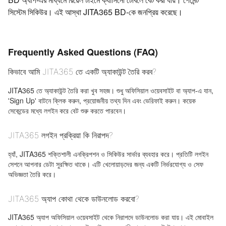
সিস্টেম সিকিউর। এই আস্থা JITA365 BD-কে জনপ্রিয় করেছে।
Frequently Asked Questions (FAQ)
কিভাবে আমি JITA365 তে একটি অ্যাকাউন্ট তৈরি করব?
JITA365 তে অ্যাকাউন্ট তৈরি করা খুব সহজ। শুধু অফিসিয়াল ওয়েবসাইট বা অ্যাপ-এ যান,
'Sign Up' বাটনে ক্লিক করুন, প্রয়োজনীয় তথ্য দিন এবং ভেরিফাই করুন। কয়েক
সেকেন্ডের মধ্যে লগইন করে বেট শুরু করতে পারবেন।
JITA365 লগইন প্রক্রিয়া কি নিরাপদ?
হ্যাঁ, JITA365 শক্তিশালী এনক্রিপশন ও সিকিউর সার্ভার ব্যবহার করে। প্রতিটি লগইন
সেশনে আপনার ডেটা সুরক্ষিত থাকে। এটি খেলোয়াড়দের জন্য একটি নির্ভরযোগ্য ও সেফ
অভিজ্ঞতা তৈরি করে।
JITA365 অ্যাপ কোথা থেকে ডাউনলোড করবো?
JITA365 অ্যাপ অফিসিয়াল ওয়েবসাইট থেকে নিরাপদে ডাউনলোড করা যায়। এই মোবাইল