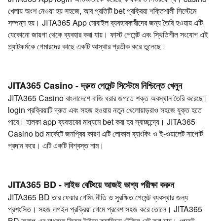
খেলায় অংশ নেওয়া হয় সহজে, আর প্রতিটি bet প্রক্রিয়া শক্তিশালী সিস্টেমে
সম্পন্ন হয়। JITA365 App মোবাইল ব্যবহারকারীদের জন্য তৈরি হওয়ায় এটি
যেকোনো জায়গা থেকে ব্যবহার করা যায়। ফাস্ট পেমেন্ট এবং স্থিতিশীল সংযোগ এই
প্ল্যাটফর্মকে গেমারদের কাছে একটি আস্থার প্রতীক করে তুলেছে।
JITA365 Casino - দ্রুত পেমেন্ট সিস্টেমে নিশ্চিন্তে খেলুন
JITA365 Casino বাংলাদেশে বাজি ধরার জগতে শক্ত অবস্থান তৈরি করেছে।
login প্রক্রিয়াটি দ্রুত এবং সহজ হওয়ায় নতুন খেলোয়াড়রাও সহজে যুক্ত হতে
পারে। হালকা app ব্যবহারের মাধ্যমে bet করা হয় স্বাচ্ছন্দ্যে। JITA365
Casino bd মার্কেটে জনপ্রিয় কারণ এটি লোকাল ব্যাংকিং ও ই-ওয়ালেট সাপোর্ট
প্রদান করে। এটি একটি বিশ্বস্ত নাম।
JITA365 BD - লাইভ বেটিংয়ে আজই ভাগ্য পরীক্ষা করুন
JITA365 BD তার ফেয়ার গেমিং নীতি ও সুরক্ষিত পেমেন্ট ব্যবস্থার জন্য
প্রশংসিত। সহজ লগইন প্রক্রিয়া গেমে প্রবেশ সহজ করে তোলে। JITA365
BD অ্যাপ-এর মাধ্যমে রিয়েল টাইমে ক্যাসিনো টেবিলে বেট করা যায়। পেমেন্ট