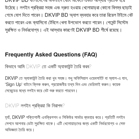
উঠেছে। লগইন প্রক্রিয়া সহজ এবং দ্রুত হওয়ায় খেলোয়াড়রা কোনো বিলম্ব ছাড়াই
গেমে যোগ দিতে পারেন। DKVIP BD অ্যাপ ব্যবহার করে তারা রিয়েল টাইমে বেট
করতে পারেন এবং ক্যাসিনো টেবিলে খেলা উপভোগ করতে পারেন। পেমেন্ট সিস্টেম
সুরক্ষিত ও নির্ভরযোগ্য। এই আস্থার কারণেই DKVIP BD শীর্ষে রয়েছে।
Frequently Asked Questions (FAQ)
কিভাবে আমি DKVIP তে একটি অ্যাকাউন্ট তৈরি করব?
DKVIP তে অ্যাকাউন্ট তৈরি করা খুব সহজ। শুধু অফিসিয়াল ওয়েবসাইট বা অ্যাপ-এ যান,
'Sign Up' বাটনে ক্লিক করুন, প্রয়োজনীয় তথ্য দিন এবং ভেরিফাই করুন। কয়েক
সেকেন্ডের মধ্যে লগইন করে বেট শুরু করতে পারবেন।
DKVIP লগইন প্রক্রিয়া কি নিরাপদ?
হ্যাঁ, DKVIP শক্তিশালী এনক্রিপশন ও সিকিউর সার্ভার ব্যবহার করে। প্রতিটি লগইন
সেশনে আপনার ডেটা সুরক্ষিত থাকে। এটি খেলোয়াড়দের জন্য একটি নির্ভরযোগ্য ও সেফ
অভিজ্ঞতা তৈরি করে।