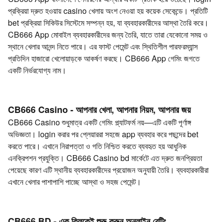
প্রক্রিয়া দ্রুত হওয়ায় casino খেলায় অংশ নেওয়া হয় কয়েক সেকেন্ডে। প্রতিটি
bet প্রক্রিয়া সিকিউর সিস্টেমে সম্পন্ন হয়, যা ব্যবহারকারীদের আস্থা তৈরি করে।
CB666 App মোবাইল ব্যবহারকারীদের জন্য তৈরি, যাতে তারা যেকোনো সময় ও
স্থানে খেলার আনন্দ নিতে পারে। এর ফাস্ট পেমেন্ট এবং স্থিতিশীল পারফরম্যান্স
প্রতিদিন হাজারো খেলোয়াড়কে আকর্ষণ করছে। CB666 App গেমিং জগতে
একটি নির্ভরযোগ্য নাম।
CB666 Casino - আপনার খেলা, আপনার নিয়ম, আপনার জয়
CB666 Casino শুধুমাত্র একটি গেমিং প্ল্যাটফর্ম নয়—এটি একটি পূর্ণাঙ্গ
অভিজ্ঞতা। login করার পর প্লেয়াররা সহজে app ব্যবহার করে পছন্দের bet
করতে পারে। এখানে নিরাপত্তা ও গতি নিশ্চিত করতে ব্যবহৃত হয় আধুনিক
এনক্রিপশন প্রযুক্তি। CB666 Casino bd মার্কেটে এত দ্রুত জনপ্রিয়তা
পেয়েছে কারণ এটি স্থানীয় ব্যবহারকারীদের প্রয়োজন অনুযায়ী তৈরি। ব্যবহারকারীরা
এখানে খেলার পাশাপাশি পাচ্ছে আস্থা ও সহজ পেমেন্ট।
CB666 BD - এক ক্লিকেই শুরু করুন অনলাইন বেটিং