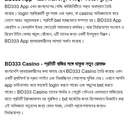
BD333 App এখন বাংলাদেশের গেমিং কমিউনিটিতে শক্ত অবস্থান তৈরি
করেছে। login প্রক্রিয়াটি খুব সহজ এবং দ্রুত, যা casino অভিজ্ঞতাকে করে
তোলে আরও আনন্দদায়ক। প্রতিটি bet স্বচ্ছভাবে সম্পন্ন হয়। BD333 App
মোবাইল ও ডেস্কটপ উভয় ক্ষেত্রেই সমানভাবে কার্যকর। যারা নির্ভরযোগ্য সংযোগ ও
রিয়েল টাইম খেলার আনন্দ খোঁজেন, এটি তাদের জন্য একটি উপযুক্ত বিকল্প।
BD333 App ব্যবহারকারীদের আস্থা অর্জন করেছে।
BD333 Casino - প্রতিটি বাজির সঙ্গে থাকুক নতুন রোমাঞ্চ
বাংলাদেশি ব্যবহারকারীদের কথা মাথায় রেখে BD333 Casino তৈরি করেছে এমন
একটি প্ল্যাটফর্ম যা দ্রুত লগইন এবং নিরবচ্ছিন্ন গেমপ্লের সুবিধা দেয়। এখানে আপনি
app ডাউনলোড করে সহজেই login করতে পারেন এবং পছন্দের bet করতে
পারেন। BD333 Casino তাদের সার্ভার ও পেমেন্ট গেটওয়ে এমনভাবে সাজিয়েছে
যাতে প্রতিটি ট্রানজাকশন হয় সুরক্ষিত। bd মার্কেটের জন্য বিশেষভাবে ডিজাইন করা
এই অভিজ্ঞতা নতুনদের জন্য যেমন সহজ, তেমনি প্রফেশনালদের জন্যও
নির্ভরযোগ্য।