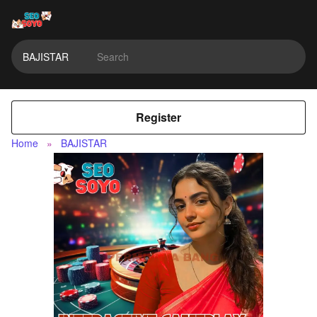
BAJISTAR
Register
Home
BAJISTAR