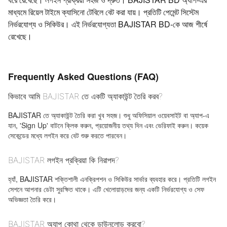
মাধ্যমে রিয়েল টাইমে ক্যাসিনো টেবিলে বেট করা যায়। প্রতিটি পেমেন্ট সিস্টেম
নির্ভরযোগ্য ও সিকিউর। এই নির্ভরযোগ্যতা BAJISTAR BD-কে আজ শীর্ষে
রেখেছে।
Frequently Asked Questions (FAQ)
কিভাবে আমি BAJISTAR তে একটি অ্যাকাউন্ট তৈরি করব?
BAJISTAR তে অ্যাকাউন্ট তৈরি করা খুব সহজ। শুধু অফিসিয়াল ওয়েবসাইট বা অ্যাপ-এ
যান, 'Sign Up' বাটনে ক্লিক করুন, প্রয়োজনীয় তথ্য দিন এবং ভেরিফাই করুন। কয়েক
সেকেন্ডের মধ্যে লগইন করে বেট শুরু করতে পারবেন।
BAJISTAR লগইন প্রক্রিয়া কি নিরাপদ?
হ্যাঁ, BAJISTAR শক্তিশালী এনক্রিপশন ও সিকিউর সার্ভার ব্যবহার করে। প্রতিটি লগইন
সেশনে আপনার ডেটা সুরক্ষিত থাকে। এটি খেলোয়াড়দের জন্য একটি নির্ভরযোগ্য ও সেফ
অভিজ্ঞতা তৈরি করে।
BAJISTAR অ্যাপ কোথা থেকে ডাউনলোড করবো?