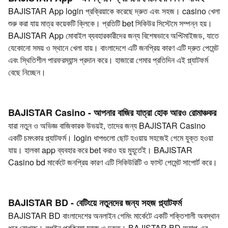
BAJISTAR App login প্রক্রিয়াকে করেছে দ্রুত এবং সহজ। casino খেলা
শুরু করা যায় মাত্র কয়েকটি ক্লিকে। প্রতিটি bet সিকিউর সিস্টেমে সম্পন্ন হয়।
BAJISTAR App মোবাইল ব্যবহারকারীদের জন্য বিশেষভাবে অপ্টিমাইজড, যাতে
যেকোনো সময় ও স্থানে খেলা যায়। বাংলাদেশে এটি জনপ্রিয় কারণ এটি দ্রুত পেমেন্ট
এবং স্থিতিশীল পারফরম্যান্স প্রদান করে। হাজারো গেমার প্রতিদিন এই প্ল্যাটফর্ম
বেছে নিচ্ছেন।
BAJISTAR Casino - আপনার বাজির যাত্রা হোক আরও রোমাঞ্চকর
যারা নতুন ও অভিজ্ঞ বাজিকারক উভয়ই, তাদের জন্য BAJISTAR Casino
একটি চমৎকার প্ল্যাটফর্ম। login ধাপগুলো ছোট হওয়ায় সহজেই গেমে যুক্ত হওয়া
যায়। হালকা app ব্যবহার করে bet করাও হয় মুহূর্তেই। BAJISTAR
Casino bd মার্কেটে জনপ্রিয় কারণ এটি সিকিউরিটি ও ফাস্ট পেমেন্ট সাপোর্ট করে।
BAJISTAR BD - বেটিংয়ে নতুনদের জন্য সহজ প্ল্যাটফর্ম
BAJISTAR BD বাংলাদেশের অনলাইন গেমিং মার্কেটে একটি শক্তিশালী অবস্থান
ধরে রেখেছে। লগইন প্রক্রিয়া সহজ ও দ্রুত। BAJISTAR BD অ্যাপ-এর