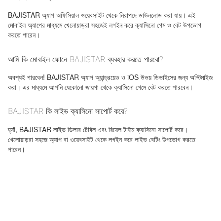
BAJISTAR অ্যাপ অফিসিয়াল ওয়েবসাইট থেকে নিরাপদে ডাউনলোড করা যায়। এই
মোবাইল অ্যাপের মাধ্যমে খেলোয়াড়রা সহজেই লগইন করে ক্যাসিনো গেম ও বেট উপভোগ
করতে পারেন।
আমি কি মোবাইল ফোনে BAJISTAR ব্যবহার করতে পারবো?
অবশ্যই পারবেন! BAJISTAR অ্যাপ অ্যান্ড্রয়েড ও iOS উভয় ডিভাইসের জন্য অপ্টিমাইজ
করা। এর মাধ্যমে আপনি যেকোনো জায়গা থেকে ক্যাসিনো গেমে বেট করতে পারবেন।
BAJISTAR কি লাইভ ক্যাসিনো সাপোর্ট করে?
হ্যাঁ, BAJISTAR লাইভ ডিলার টেবিল এবং রিয়েল টাইম ক্যাসিনো সাপোর্ট করে।
খেলোয়াড়রা সহজে অ্যাপ বা ওয়েবসাইট থেকে লগইন করে লাইভ বেটিং উপভোগ করতে
পারেন।